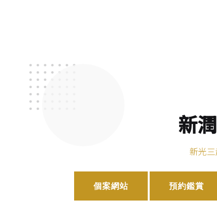
新潤
新光三
個案網站
預約鑑賞