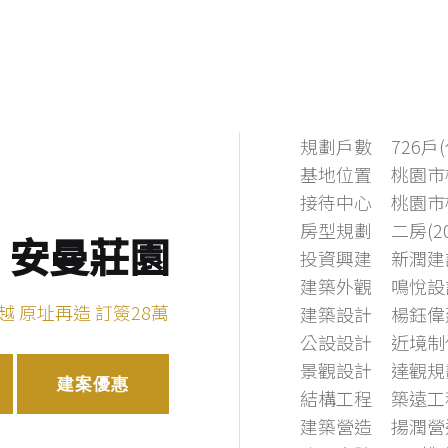
規劃戶數
726戶
基地位置
桃園市
接待中心
桃園市
房型規劃
二房(2
 安曼莊園
投資興建
新潤建
建築外觀
鳴悅設計-
越 原址再造 訂簽28萬
建築設計
楊鈺偉
公設設計
近境制
景觀設計
達觀規
建案優惠
結構工程
築遠工
建築營造
揚潤營