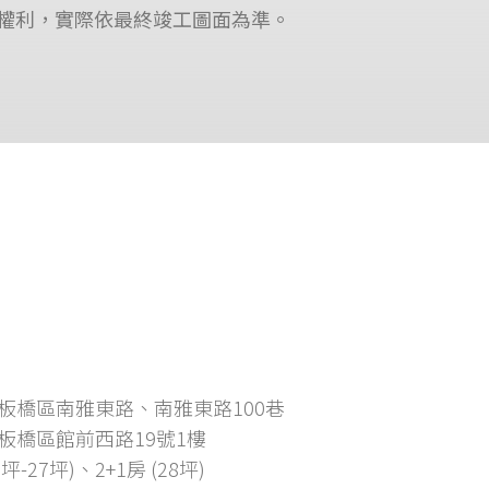
之權利，實際依最終竣工圖面為準。
板橋區南雅東路、南雅東路100巷
板橋區館前西路19號1樓
1坪-27坪)、2+1房 (28坪)