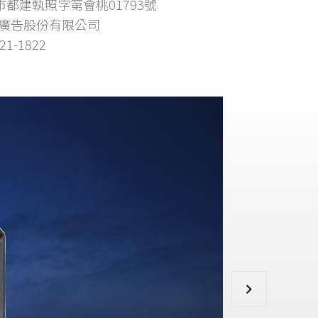
桃市都建執照字第會桃01793號
廣告股份有限公司
21-1822