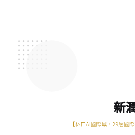
新
【林口AI國際城，29層國際