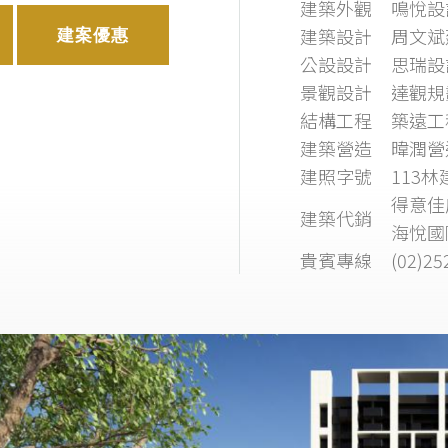
建築外觀
鳴悅設
建築設計
周文斌
建案優惠
公設設計
思瑞設
景觀設計
達觀規
結構工程
築遠工
建築營造
暐潤營
建照字號
113林
得意佳
建築代銷
海悅國
貴賓專線
(02)25