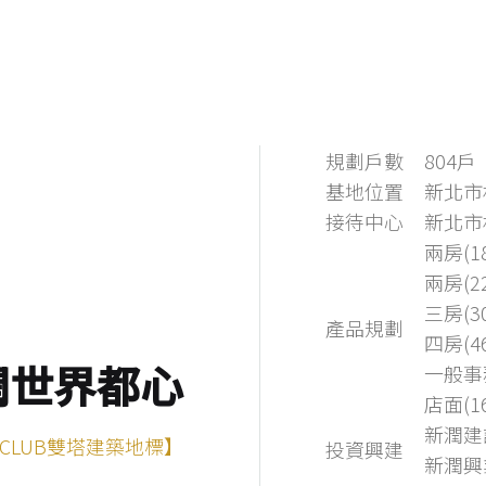
規劃戶數
804戶
基地位置
新北市
接待中心
新北市
兩房(18
兩房(22
三房(3
產品規劃
四房(4
一般事務
潤世界都心
店面(1
新潤建
CLUB雙塔建築地標】
投資興建
新潤興