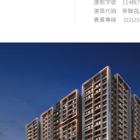
建照字號
114
建築代銷
新聯昌
貴賓專線
(02)25